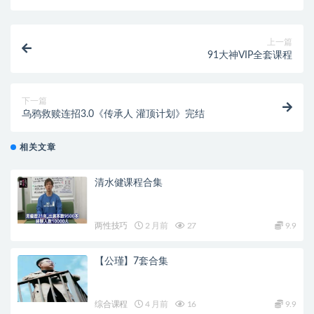
上一篇
91大神VIP全套课程
下一篇
乌鸦救赎连招3.0《传承人 灌顶计划》完结
相关文章
清水健课程合集
两性技巧
2 月前
27
9.9
【公瑾】7套合集
综合课程
4 月前
16
9.9