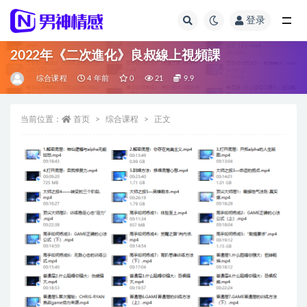
登录
全部
2022年《二次進化》良叔線上視頻課
综合课程
4 年前
0
21
9.9
当前位置：
首页
综合课程
正文