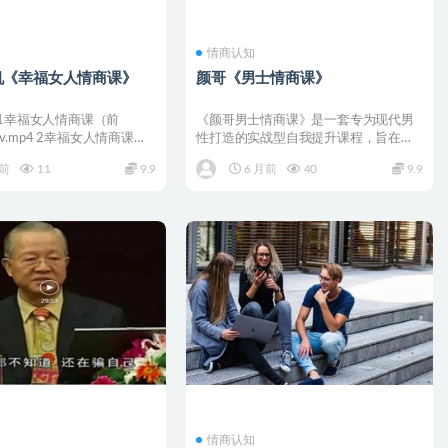
情商认知
机《幸福女人情商课》
颜哥《男士情商课》
 1幸福女人情商课（前
《颜哥男士情商课》是一套专为现代男
_ev.mp4 2幸福女人情商课
性打造的实战型自我提升课程，旨在帮
助学员通过提升情商和沟通...
月前
11
9.9
6 月前
40
9.9
情商认知