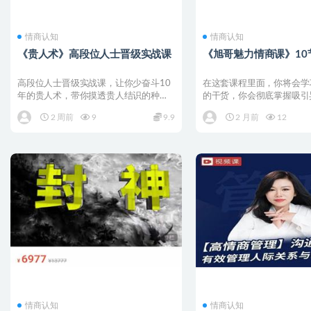
情商认知
情商认知
《贵人术》高段位人士晋级实战课
《旭哥魅力情商课》10
高段位人士晋级实战课，让你少奋斗10
在这套课程里面，你将会学
年的贵人术，带你摸透贵人结识的种种
的干货，你会彻底掌握吸引
技巧，拿下你想要的资源...
真谛，成为一个有魅力的高..
2 周前
9
9.9
2 月前
12
情商认知
情商认知