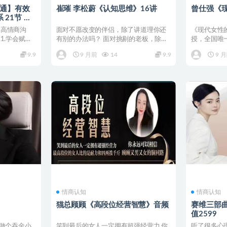
沟通】有效
崔璀 李松蔚《认知思维》16讲
曾仕强《
21节 某
启高情商沟
面对不愿改变的伴侣，除了讲道理你还
《现代女性
.1.学会赋能
有别的办法吗？ 面对挑剔的老板，除了
授，全国唯
不断认错你还知道要如何...
夫人、商政界
9.9
9 月前
14
9.9
9 
情商认知
情商认知
猫总顾顾《高段位经营智慧》音频
赛维三部
值2599
-做个吞金小
笑到最后的女人一定拥有超强经营力 你
听了很多心