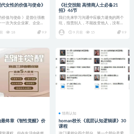
现代女性的价值与使命》
《社交技能 高情商人士必备21
招》46节
的价值与使命 》是曾仕强教
我们先来学习沟通中应极力避免的两个
一一次为女企业家、企业家
坑，指责别人，不能改变他人，没有人
女性高管人...
愿意责备自己。任何人在生...
月前
18
9.9
9 月前
15
9.9
情商认知
曲最终章《智性觉醒》价
homan校长《底层认知逻辑课》30
课程
理学课程，但在生活中依然
这门课就分四个部分，第一个部分是爱