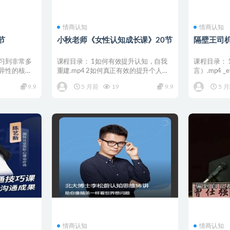
情商认知
情商认知
节
小秋老师《女性认知成长课》20节
隔壁王司
习到非常多
课程目录： 1如何有效提升认知，自我
课程目录：
异性的核心
重建.mp4 2如何真正有效的提升个人能
言）.mp4 
.
力.mp4 3女...
（1）.mp4...
9.9
5 月前
19
9.9
5 
情商认知
情商认知