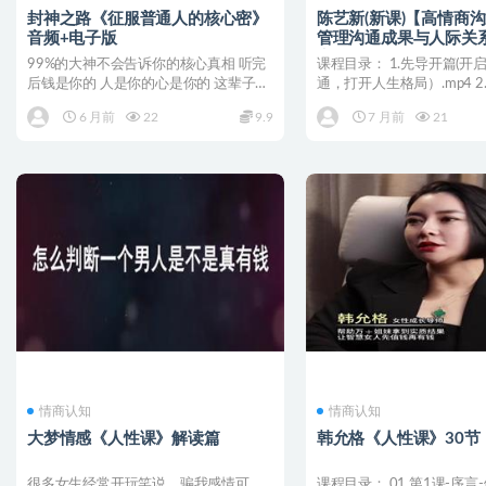
封神之路《征服普通人的核心密》
陈艺新(新课)【高情商
音频+电子版
管理沟通成果与人际关系 
音199
99%的大神不会告诉你的核心真相 听完
课程目录： 1.先导开篇(开
后钱是你的 人是你的心是你的 这辈子是
通，打开人生格局）.mp4 2
你的 下辈子还是...
型沟通，让...
6 月前
22
9.9
7 月前
21
情商认知
情商认知
大梦情感《人性课》解读篇
韩允格《人性课》30节
很多女生经常开玩笑说，骗我感情可
课程目录： 01.第1课-序言