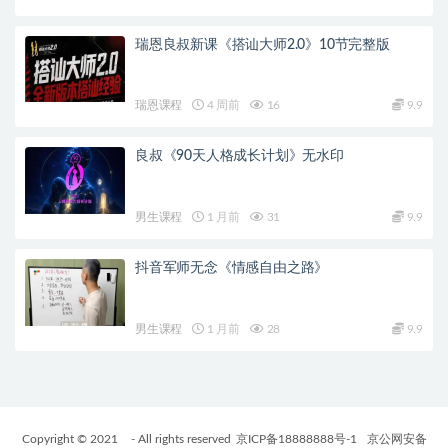
瑞恩良叔新课《搭讪大师2.0》10节完整版
瑞恩课程
4 周前
16
9.9
良叔《90天人格成长计划》无水印
男生课程
1 月前
31
9.9
抖音军师无念《情感自由之路》
男生课程
1 月前
28
9.9
Copyright © 2021
- All rights reserved
京ICP备18888888号-1
京公网安备