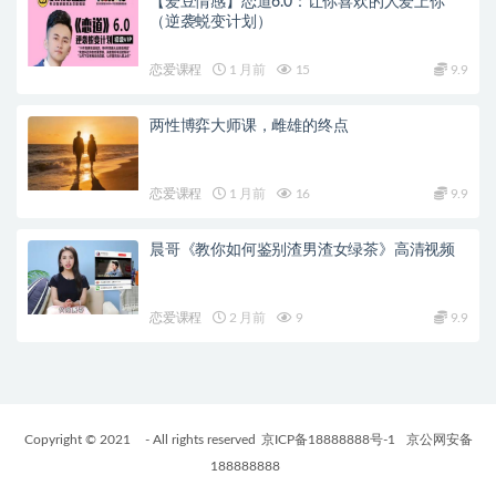
【爱豆情感】恋道6.0：让你喜欢的人爱上你
（逆袭蜕变计划）
恋爱课程
1 月前
15
9.9
两性博弈大师课，雌雄的终点
恋爱课程
1 月前
16
9.9
晨哥《教你如何鉴别渣男渣女绿茶》高清视频
恋爱课程
2 月前
9
9.9
Copyright © 2021
- All rights reserved
京ICP备18888888号-1
京公网安备
188888888