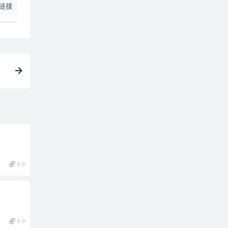
链接
9.9
9.9