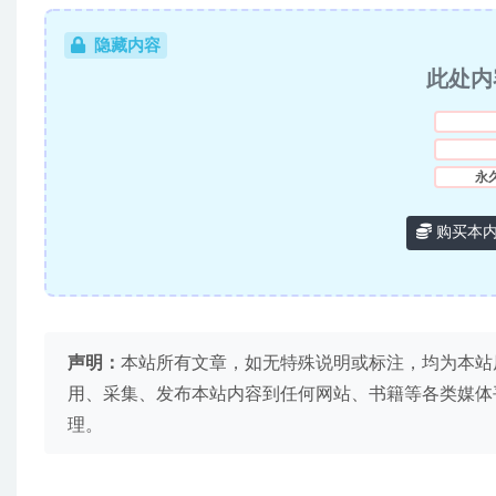
隐藏内容
此处内
永
购买本
声明：
本站所有文章，如无特殊说明或标注，均为本站
用、采集、发布本站内容到任何网站、书籍等各类媒体
理。