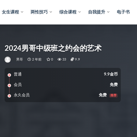
女生课程
两性技巧
综合课程
自我提升
电子书
2024男哥中级班之约会的艺术
男哥
2 年前
0
33
9.9
普通
9.9金币
会员
免费
永久会员
免费
推荐