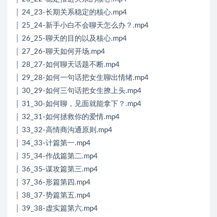
│ 24_23-长期关系稳定的核心.mp4
│ 25_24-新手小白不会聊天怎么办？.mp4
│ 26_25-聊天的目的以及核心.mp4
│ 27_26-聊天如何开场.mp4
│ 28_27-如何聊天话题不断.mp4
│ 29_28-如何一句话把女生聊出情绪.mp4
│ 30_29-如何三句话把女生撩上头.mp4
│ 31_30-如何聊，见面就能拿下？.mp4
│ 32_31-如何拯救你的爱情.mp4
│ 33_32-高情商沟通原则.mp4
│ 34_33-计篇第一.mp4
│ 35_34-作战篇第二.mp4
│ 36_35-谋攻篇第三.mp4
│ 37_36-形篇第四.mp4
│ 38_37-势篇第五.mp4
│ 39_38-虚实篇第六.mp4