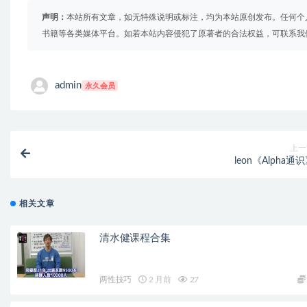
声明：
本站所有文章，如无特殊说明或标注，均为本站原创发布。任何个
书籍等各类媒体平台。如若本站内容侵犯了原著者的合法权益，可联系我
admin
永久会员
上一
leon《Alpha通
相关文章
清水健课程合集
两性技巧
2 月前
27