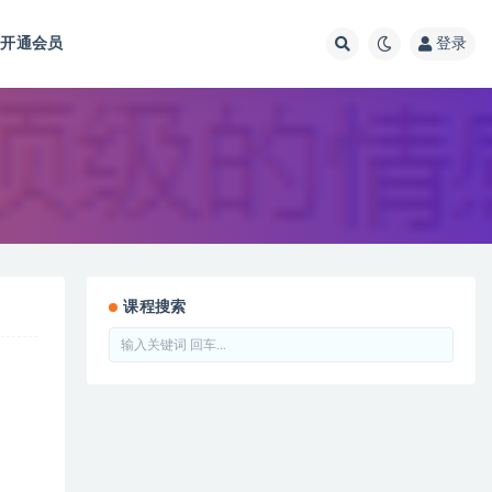
开通会员
登录
课程搜索