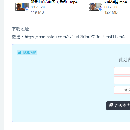
下载地址
链接：https://pan.baidu.com/s/1u42kTauZ0Rn-J-msTLIxmA
隐藏内容
此处
永
购买本