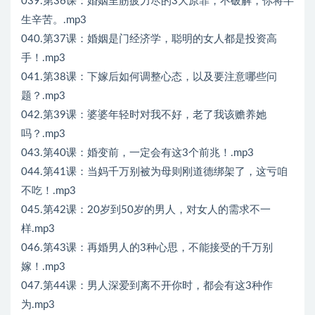
039.第36课：婚姻里筋疲力尽的3大原罪，不破解，你将半
生辛苦。.mp3
040.第37课：婚姻是门经济学，聪明的女人都是投资高
手！.mp3
041.第38课：下嫁后如何调整心态，以及要注意哪些问
题？.mp3
042.第39课：婆婆年轻时对我不好，老了我该赡养她
吗？.mp3
043.第40课：婚变前，一定会有这3个前兆！.mp3
044.第41课：当妈千万别被为母则刚道德绑架了，这亏咱
不吃！.mp3
045.第42课：20岁到50岁的男人，对女人的需求不一
样.mp3
046.第43课：再婚男人的3种心思，不能接受的千万别
嫁！.mp3
047.第44课：男人深爱到离不开你时，都会有这3种作
为.mp3