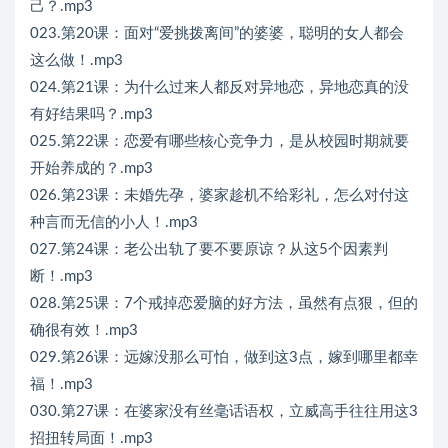
己？.mp3
023.第20课：面对“爱挑拨离间”的婆婆，聪明的女人都会
这么做！.mp3
024.第21课：为什么过来人都反对异地恋，异地恋真的没
有好结果吗？.mp3
025.第22课：恋爱有哪些核心竞争力，是从校园时期就要
开始养成的？.mp3
026.第23课：未婚先孕，婆家趁机不给彩礼，怎么对付这
种言而无信的小人！.mp3
027.第24课：老公出轨了要不要原谅？从这5个因素判
断！.mp3
028.第25课：7个戒掉恋爱脑的好方法，虽然有点狠，但的
确很有效！.mp3
029.第26课：远嫁没那么可怕，做到这3点，嫁到哪里都幸
福！.mp3
030.第27课：在婆家没有丝毫话语权，立威高手往往用这3
招扭转局面！.mp3