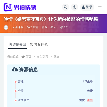
登录
全部
晚情《婚恋葵花宝典》让你所向披靡的情感秘籍
女生课程
2 年前
0
41
9.9
详情介绍
常见问题
当前位置：
首页
女生课程
正文
资源信息
普通
9.9金币
会员
免费
永久会员
免费
推荐