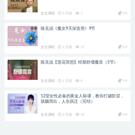
女生课程
5 天前
7
9.9
陈见说《魔女9天深造营》9节
女生课程
1 月前
17
9.9
陈见说【莲花冥想】经期舒缓魔音（5节）
女生课程
1 月前
9
9.9
12堂女性必备的黄金人际课，教你打破阶层，
脱颖而出，人生跃迁（完结）
女生课程
2 月前
19
9.9