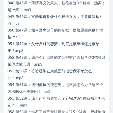
048.第45课：薄情寡义的男人，往往有这3个特点，远离才
是上策！.mp3
049.第46课：富豪最喜欢娶什么样的女人，主要取决这3
点.mp3
050.第47课：如何逃离父母的控制欲，摆脱原生家庭的桎
梏.mp3
051.第48课：父母反对的恋情，到底是该继续还是该结
束？.mp3
052.第49课：该怎么让出轨的老公把财产给我？这3招可以
帮你达成心愿！.mp3
053.第50课：婆婆经常在亲戚面前指责我不孝怎么
办？.mp3
054.第51课：遇到偏执的变态男，甩不掉怎么办？这三个
方法助你完美脱困！.mp3
055.第52课：该不该和前夫复合？看完这3条你就知道怎么
选了！.mp3
056.第53课：钻石王老五最讨厌女人这5个缺点，想嫁给有