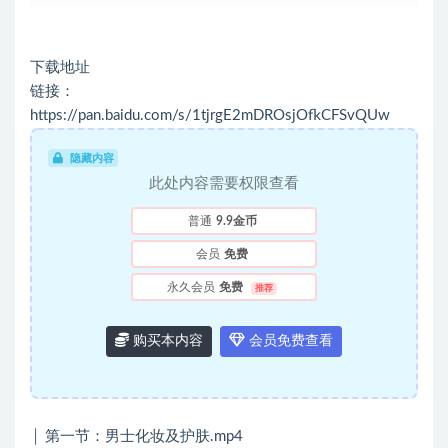
下载地址
链接：
https://pan.baidu.com/s/1tjrgE2mDROsjOfkCFSvQUw
隐藏内容
此处内容需要权限查看
普通
9.9金币
会员
免费
永久会员
免费
推荐
购买本内容
会员免费查看
│ 第一节：男士化妆及护肤.mp4