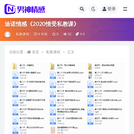
登录
全部
迪诺情感《2020情受私教课》
私教课程
4 年前
0
32
9.9
当前位置：
首页
私教课程
正文