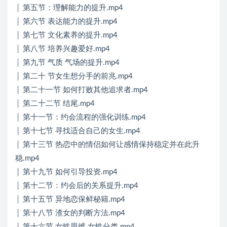
│ 第五节：理解能力的提升.mp4
│ 第六节 表达能力的提升.mp4
│ 第七节 文化素养的提升.mp4
│ 第八节 培养兴趣爱好.mp4
│ 第九节 气质 气场的提升.mp4
│ 第二十 节女生想分手的前兆.mp4
│ 第二十一节 如何打败其他追求者.mp4
│ 第二十二节 结尾.mp4
│ 第十一节：约会流程的强化训练.mp4
│ 第十七节 寻找适合自己的女生.mp4
│ 第十三节 热恋中的情侣如何让感情保持稳定并在此升
稳.mp4
│ 第十九节 如何引导投资.mp4
│ 第十二节：约会后的关系提升.mp4
│ 第十五节 异地恋保鲜秘籍.mp4
│ 第十八节 渣女的判断方法.mp4
│ 第十六节 女性思维 女性分类.mp4