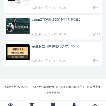
私教课程
4 月前
21
9.9
Jason3万私教课2026年2月最新版
私教课程
5 月前
39
9.9
余生私教《网聊速约技术》15节
私教课程
6 月前
23
9.9
Copyright © 2021
- All rights reserved
京ICP备18888888号-1
京公网安备
188888888