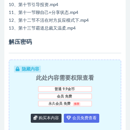
10、第十节引导投资.mp4
11、第十一节聊自己+分享状态.mp4
12、第十二节不活在对方反应模式下.mp4
13、第十三节霸道总裁又温柔.mp4
解压密码
隐藏内容
此处内容需要权限查看
普通
9.9金币
会员
免费
永久会员
免费
推荐
购买本内容
会员免费查看