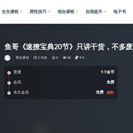
女生课程
两性技巧
综合课程
自我提升
电子书
鱼哥《速撩宝典20节》只讲干货，不多
男生课程
2 年前
0
58
9.9
普通
9.9金币
会员
免费
永久会员
免费
推荐