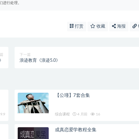
们进行处理。
打赏
收藏
海报
篇
下一篇
》
浪迹教育《浪迹5.0》
【公瑾】7套合集
9.9
综合课程
4 月前
16
成真恋爱学教程全集