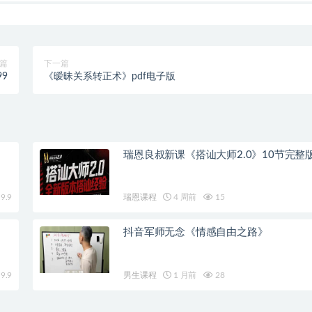
篇
下一篇
9
《暧昧关系转正术》pdf电子版
瑞恩良叔新课《搭讪大师2.0》10节完整
9.9
瑞恩课程
4 周前
15
抖音军师无念《情感自由之路》
9.9
男生课程
1 月前
28