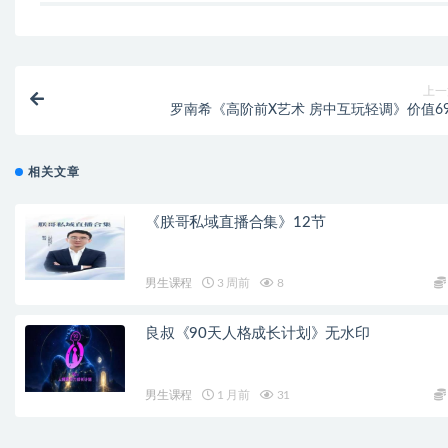
上一
罗南希《高阶前X艺术 房中互玩轻调》价值69
相关文章
《朕哥私域直播合集》12节
男生课程
3 周前
8
良叔《90天人格成长计划》无水印
男生课程
1 月前
31