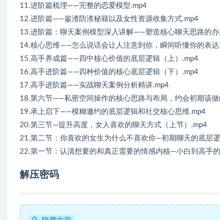
11.进阶篇梳理——完整的恋爱模型.mp4
12.进阶篇——鉴渣防渣秘籍以及女性资源收集方式.mp4
13.进阶篇：聊天案例模型深入讲解——塑造核心聊天思路的办法
14.核心思维——怎么说话会让人注意到你，瞬间听懂你的表达.
15.高手养成篇——四中核心价值的底层逻辑（上）.mp4
16.高手进阶篇——四种价值的核心底层逻辑（下）.mp4
17.高手进阶篇——实战聊天案例分析精讲.mp4
18.第六节——私密空间操作的核心思路与布局，约会初期该做的
19.承上启下——模糊邀约的底层逻辑和社交核心思维.mp4
20.第三节—提升高度，女人喜欢的聊天方式（上节）.mp4
21.第二节：你喜欢的女生为什么不喜欢你—初期聊天的底层逻辑
22.第一节：认清想要的和真正需要的情感内核—小白到高手的必
解压密码