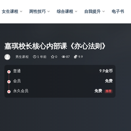
女生课程
两性技巧
综合课程
自我提升
电子书
嘉琪校长核心内部课《亦心法则》
男生课程
1 年前
0
87
9.9
普通
9.9金币
会员
免费
永久会员
免费
推荐