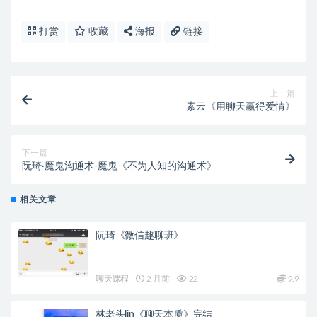
打赏
收藏
海报
链接
上一篇
素云《用聊天赢得爱情》
下一篇
阮琦·魔鬼沟通术-魔鬼《不为人知的沟通术》
相关文章
阮琦《微信趣聊班》
聊天课程
2 月前
22
9.9
林老头lin《聊天本质》完结