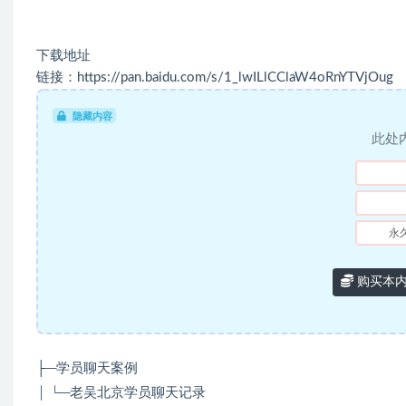
下载地址
链接：https://pan.baidu.com/s/1_lwILlCClaW4oRnYTVjOug
隐藏内容
此处
永
购买本
├─学员聊天案例
│ └─老吴北京学员聊天记录