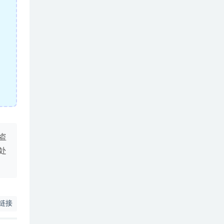
盗
处
链接