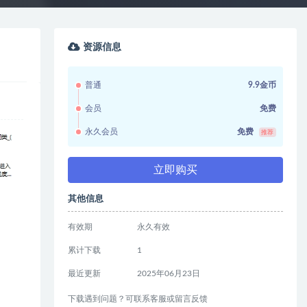
资源信息
普通
9.9金币
会员
免费
永久会员
免费
推荐
立即购买
其他信息
有效期
永久有效
累计下载
1
最近更新
2025年06月23日
下载遇到问题？可联系客服或留言反馈