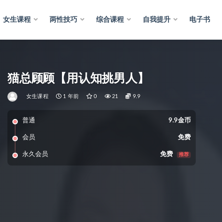
女生课程
两性技巧
综合课程
自我提升
电子书
猫总顾顾【用认知挑男人】
女生课程
1 年前
0
21
9.9
普通
9.9金币
会员
免费
永久会员
免费
推荐