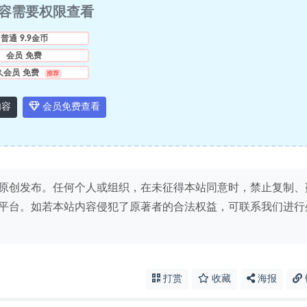
容需要权限查看
普通
9.9金币
会员
免费
久会员
免费
推荐
内容
会员免费查看
原创发布。任何个人或组织，在未征得本站同意时，禁止复制、
平台。如若本站内容侵犯了原著者的合法权益，可联系我们进行
打赏
收藏
海报