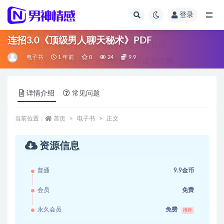
登录
全部
连招3.0《顶级男人聊天秘术》PDF
电子书
1 年前
0
24
9.9
详情介绍
常见问题
当前位置：
首页
电子书
正文
资源信息
普通
9.9金币
会员
免费
永久会员
免费
推荐