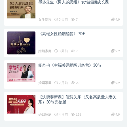
墨多先生《男人的思维》女性婚姻成长课
女生课程
5 天前
7
9.9
《高端女性婚姻秘笈》PDF
婚姻家庭
3 周前
9
9.9
杨韵冉《幸福关系觉醒训练营》30节
婚姻家庭
2 月前
20
9.9
【沈奕斐新课】智慧关系（又名高质量夫妻关
系）30节完整版
婚姻家庭
4 月前
126
9.9