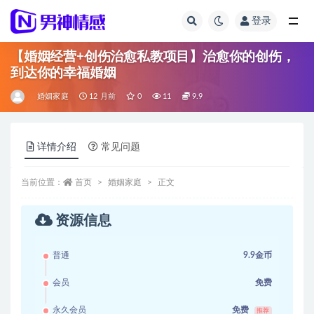
登录
全部
【婚姻经营+创伤治愈私教项目】治愈你的创伤，
到达你的幸福婚姻
婚姻家庭
12 月前
0
11
9.9
详情介绍
常见问题
当前位置：
首页
婚姻家庭
正文
资源信息
普通
9.9金币
会员
免费
永久会员
免费
推荐