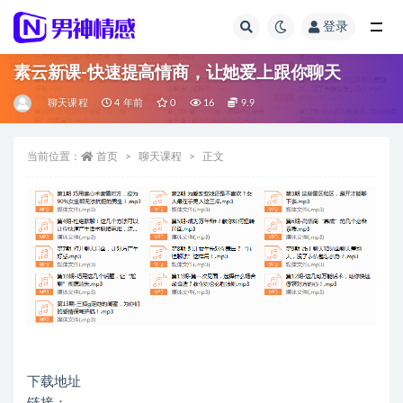
登录
全部
素云新课-快速提高情商，让她爱上跟你聊天
聊天课程
4 年前
0
16
9.9
当前位置：
首页
聊天课程
正文
下载地址