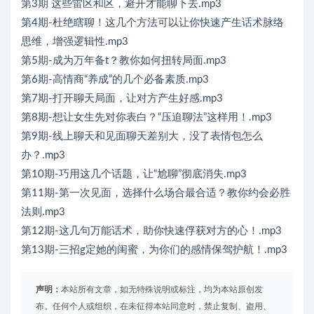
第3期 这些雷区和区，避开才能聊下去.mp3
第4期-杜绝瞎聊！这几个方法可以让你快速产生话术脉络
思维，增强逻辑性.mp3
第5期-成为万年备t？教你如何扭转局面.mp3
第6期-高情商“养成”的几个必备素质.mp3
第7期-打开聊天局面，让对方产生好感.mp3
第8期-想让女生先对你表白？“压迫聊法”这样用！.mp3
第9期-线上聊天和见面聊天差别大，没了表情包怎么
办？.mp3
第10期-巧用这几个话题，让“尬聊”彻底消失.mp3
第11期-第一次见面，选择什么场合最合适？教你约会必胜
法则.mp3
第12期-这几句万能话术，助你快速俘获对方的心！.mp3
第13期-三招g定她的闺蜜，为你们的感情保驾护航！.mp3
声明：
本站所有文章，如无特殊说明或标注，均为本站原创发
布。任何个人或组织，在未征得本站同意时，禁止复制、盗用、