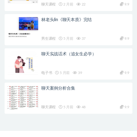
聊天课程
2 月前
22
9.9
林老头lin《聊天本质》完结
男生课程
5 月前
37
9.9
聊天实战话术（追女生必学）
电子书
5 月前
39
9.9
聊天案例分析合集
聊天课程
5 月前
48
9.9