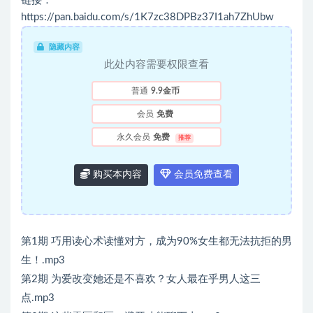
链接：
https://pan.baidu.com/s/1K7zc38DPBz37I1ah7ZhUbw
隐藏内容
此处内容需要权限查看
普通
9.9金币
会员
免费
永久会员
免费
推荐
购买本内容
会员免费查看
第1期 巧用读心术读懂对方，成为90%女生都无法抗拒的男
生！.mp3
第2期 为爱改变她还是不喜欢？女人最在乎男人这三
点.mp3