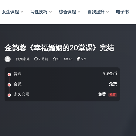
女生课程
两性技巧
综合课程
自我提升
电子书
金韵蓉《幸福婚姻的20堂课》完结
婚姻家庭
9 月前
0
16
9.9
普通
9.9金币
会员
免费
永久会员
免费
推荐