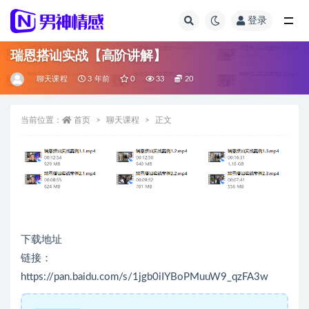
登录
全部
瑞恩搭讪实战【高阶讲解】
聊天课程
3 年前
0
33
20
当前位置：
首页
聊天课程
正文
下载地址
链接：
https://pan.baidu.com/s/1jgb0iIYBoPMuuW9_qzFA3w