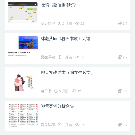
阮琦《微信趣聊班》
聊天课程
2 月前
22
9.9
林老头lin《聊天本质》完结
男生课程
5 月前
37
9.9
聊天实战话术（追女生必学）
电子书
5 月前
39
9.9
聊天案例分析合集
聊天课程
5 月前
46
9.9