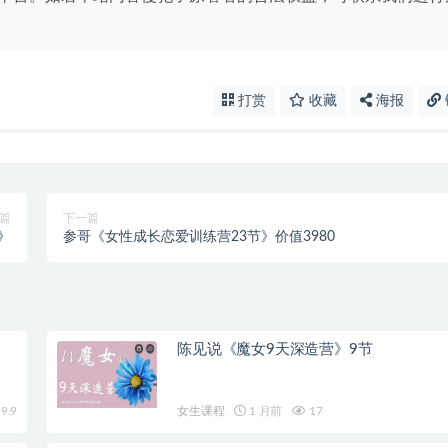
打赏
收藏
海报
篇
下一篇
》
参哥《女性成长恋爱训练营23节》价值3980
陈见说《魔女9天深造营》9节
9.9
女生课程
1 月前
17