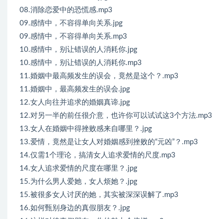
08.消除恋爱中的恐慌感.mp3
09.感情中，不容得单向关系.jpg
09.感情中，不容得单向关系.mp3
10.感情中，别让错误的人消耗你.jpg
10.感情中，别让错误的人消耗你.mp3
11.婚姻中最高频发生的误会，竟然是这个？.mp3
11.婚姻中，最高频发生的误会.jpg
12.女人向往并追求的婚姻真谛.jpg
12.对另一半的前任很介意，也许你可以试试这3个方法.mp3
13.女人在婚姻中得挫败感来自哪里？.jpg
13.爱情，竟然是让女人对婚姻感到挫败的“元凶”？.mp3
14.仅需1个理论，搞清女人追求爱情的尺度.mp3
14.女人追求爱情的尺度在哪里？.jpg
15.为什么男人爱她，女人烦她？.jpg
15.被很多女人讨厌的她，其实被深深误解了.mp3
16.如何甄别身边的真假朋友？.jpg