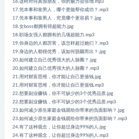
16.这样对待真假朋友，你的魅力会倍增.mp3
17.凭本事和靠男人，哪个更能帮你成功？.mp3
17.凭本事和靠男人，究竟哪个更容易？.jpg
18.女boss都拥有得超能力.jpg
18.职场女强人都拥有的几项超能力.mp3
19.你身边的人都厉害，该怎样超过她们？.mp3
19.身边的人都很优秀，该如何脱颖而出？.jpg
20.如何建立自己优秀强大的人脉圈？.jpg
20.如何建立自己优秀强大的人脉圈？.mp3
21.用对财富思维，你才能让自己更值钱.jpg
21.用对财富思维，你才能让自己更值钱.mp3
22.想要副业赚钱，你不可缺少的3个优秀品质.jpg
22.想要副业赚钱，你不可缺少的3个优秀品质.mp3
23.如何减少原生家庭金钱观给你带来的负面影响？.jpg
23.如何减少原生家庭金钱观给你带来的负面影响？.mp3
24.有了这种观念，让你超过身边99%的人.jpg
24.有了这种观念，让你超过身边99%的人.mp3