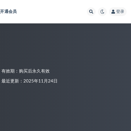
开通会员
登录
有效期：购买后永久有效
最近更新：2025年11月24日