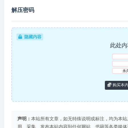
解压密码
隐藏内容
此处内
永
购买本
声明：
本站所有文章，如无特殊说明或标注，均为本站
用、采集、发布本站内容到任何网站、书籍等各类媒体