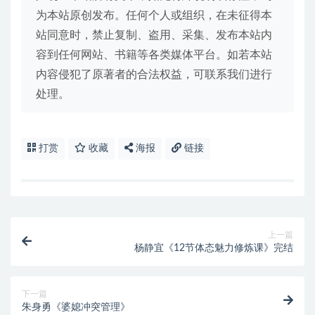
为本站原创发布。任何个人或组织，在未征得本
站同意时，禁止复制、盗用、采集、发布本站内
容到任何网站、书籍等各类媒体平台。如若本站
内容侵犯了原著者的合法权益，可联系我们进行
处理。
打赏
收藏
海报
链接
上一篇
杨静宜《12节体态魅力修炼课》完结
下一篇
朱身勇《婆媳冲突管理》