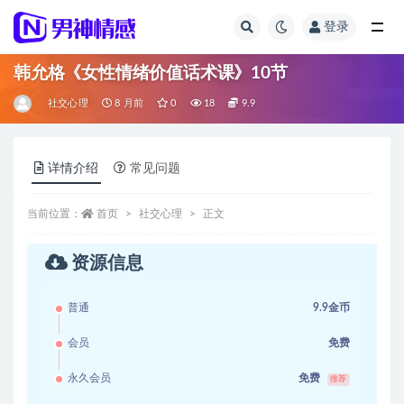
登录
全部
韩允格《女性情绪价值话术课》10节
社交心理
8 月前
0
18
9.9
详情介绍
常见问题
当前位置：
首页
社交心理
正文
资源信息
普通
9.9金币
会员
免费
永久会员
免费
推荐