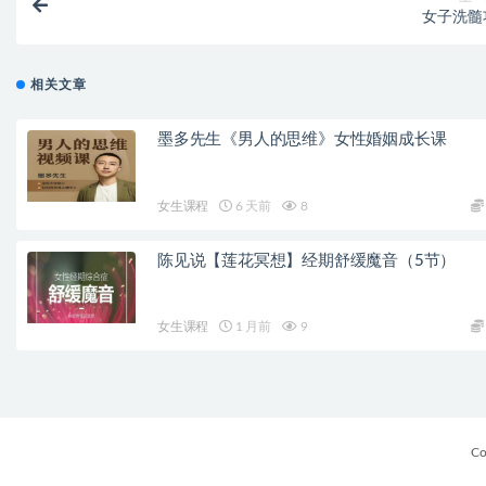
女子洗髓
相关文章
墨多先生《男人的思维》女性婚姻成长课
女生课程
6 天前
8
陈见说【莲花冥想】经期舒缓魔音（5节）
女生课程
1 月前
9
Co