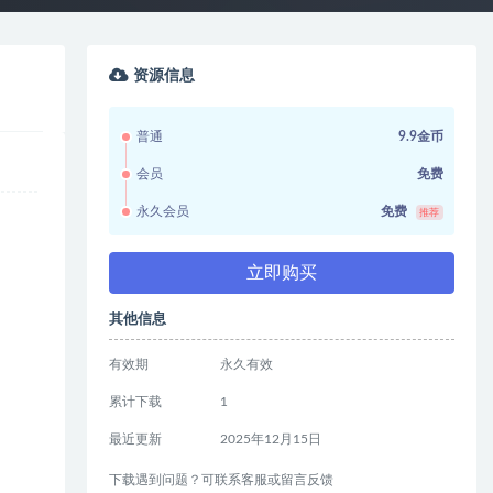
资源信息
普通
9.9金币
会员
免费
永久会员
免费
推荐
立即购买
其他信息
有效期
永久有效
累计下载
1
最近更新
2025年12月15日
下载遇到问题？可联系客服或留言反馈