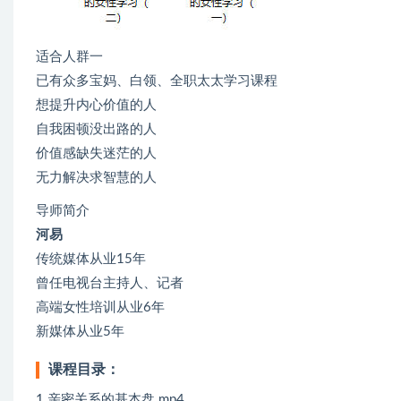
适合人群一
已有众多宝妈、白领、全职太太学习课程
想提升内心价值的人
自我困顿没出路的人
价值感缺失迷茫的人
无力解决求智慧的人
导师简介
河易
传统媒体从业15年
曾任电视台主持人、记者
高端女性培训从业6年
新媒体从业5年
课程目录：
1.亲密关系的基本盘.mp4