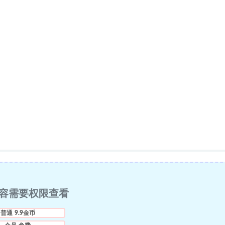
容需要权限查看
普通
9.9金币