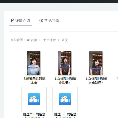
详情介绍
常见问题
当前位置：
首页
女生课程
正文