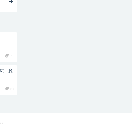
9.9
阶层，脱
9.9
88