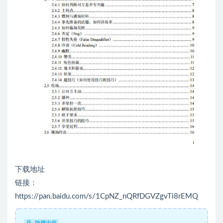
下载地址
链接：
https://pan.baidu.com/s/1CpNZ_nQRfDGVZgvTi8rEMQ