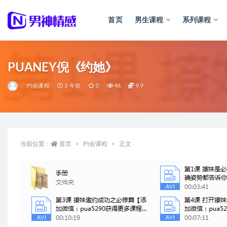
首页
男生课程
系列课程
全部
PUANEY倪《约她》
约会课程
3 年前
0
46
9.9
当前位置：
首页
约会课程
正文