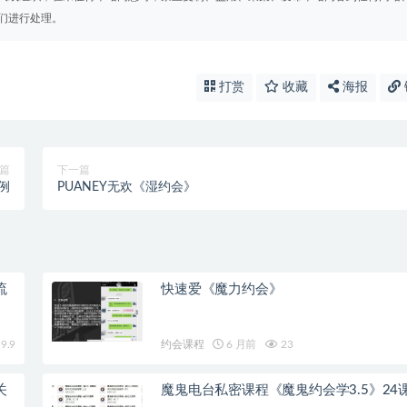
们进行处理。
打赏
收藏
海报
篇
下一篇
例
PUANEY无欢《湿约会》
流
快速爱《魔力约会》
9.9
约会课程
6 月前
23
关
魔鬼电台私密课程《魔鬼约会学3.5》24