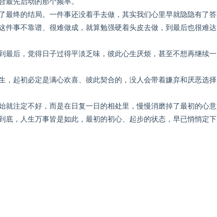
合最先启动的那个频率。
了最终的结局。一件事还没着手去做，其实我们心里早就隐隐有了答
这件事不靠谱、很难做成，就算勉强硬着头皮去做，到最后也很难达
到最后，觉得日子过得平淡乏味，彼此心生厌烦，甚至不想再继续一
生，起初必定是满心欢喜、彼此契合的，没人会带着嫌弃和厌恶选择
始就注定不好，而是在日复一日的相处里，慢慢消磨掉了最初的心意
到底，人生万事皆是如此，最初的初心、起步的状态，早已悄悄定下