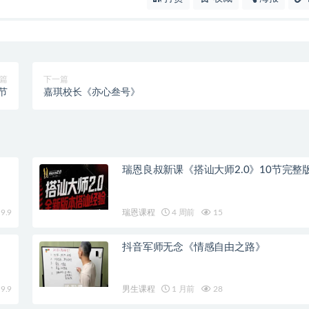
篇
下一篇
节
嘉琪校长《亦心叁号》
瑞恩良叔新课《搭讪大师2.0》10节完整
9.9
瑞恩课程
4 周前
15
抖音军师无念《情感自由之路》
9.9
男生课程
1 月前
28