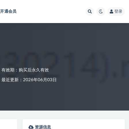
开通会员
登录
有效期：购买后永久有效
最近更新：2026年06月03日
资源信息