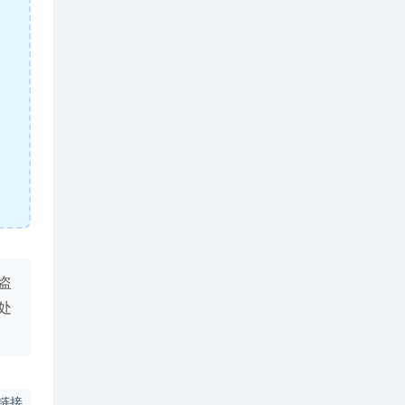
盗
处
链接