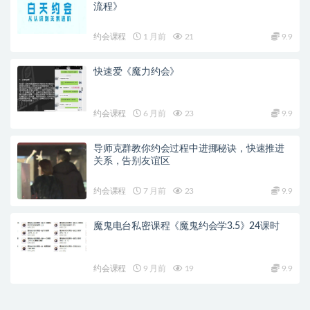
流程》
约会课程
1 月前
21
9.9
快速爱《魔力约会》
约会课程
6 月前
23
9.9
导师克群教你约会过程中进挪秘诀，快速推进
关系，告别友谊区
约会课程
7 月前
23
9.9
魔鬼电台私密课程《魔鬼约会学3.5》24课时
约会课程
9 月前
19
9.9