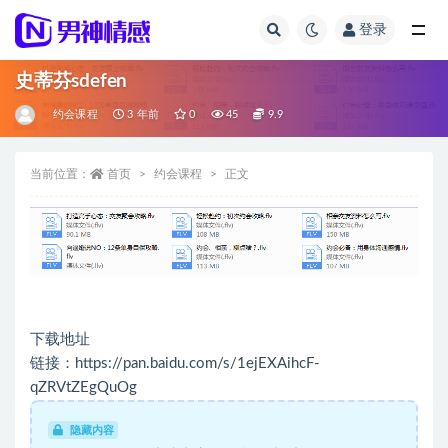
登录
全部
史蒂芬sdefen
约会课程
3 年前
0
45
9.9
当前位置：
首页
约会课程
正文
下载地址
链接：https://pan.baidu.com/s/1ejEXAihcF-
qZRVtZEgQuOg
隐藏内容