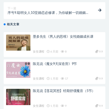
下一篇
序号9.聪明女人10堂婚恋必修课，为你破解一切婚姻问
题(完结)
相关文章
墨多先生《男人的思维》女性婚姻成长课
女生课程
6 天前
8
9.9
陈见说《魔女9天深造营》9节
女生课程
1 月前
17
9.9
陈见说【莲花冥想】经期舒缓魔音（5节）
女生课程
1 月前
9
9.9