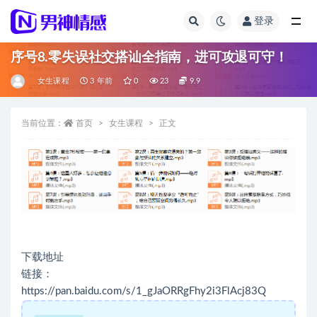
登录
全部
序号8.零失误社交搭讪全指南，进可攻退可守！
女生课程
3 年前
0
23
9.9
当前位置：
首页
女生课程
正文
下载地址
链接：
https://pan.baidu.com/s/1_gJaORRgFhy2i3FlAcj83Q