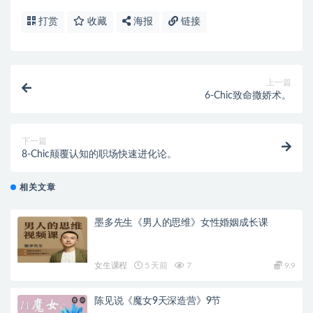
打赏
收藏
海报
链接
上一篇
6-Chic致命撒娇术。
下一篇
8-Chic颠覆认知的职场快速进化论。
相关文章
墨多先生《男人的思维》女性婚姻成长课
女生课程
5 天前
7
9.9
陈见说《魔女9天深造营》9节