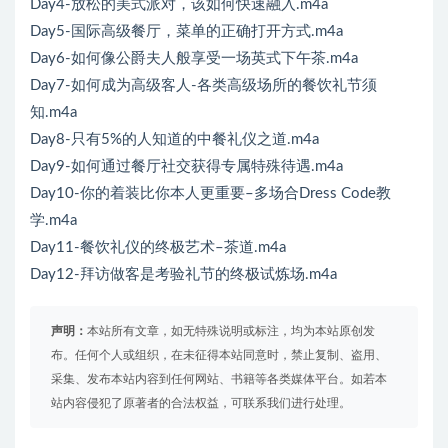
Day4-放松的美式派对，该如何快速融入.m4a
Day5-国际高级餐厅，菜单的正确打开方式.m4a
Day6-如何像公爵夫人般享受一场英式下午茶.m4a
Day7-如何成为高级客人-各类高级场所的餐饮礼节须
知.m4a
Day8-只有5%的人知道的中餐礼仪之道.m4a
Day9-如何通过餐厅社交获得专属特殊待遇.m4a
Day10-你的着装比你本人更重要–多场合Dress Code教
学.m4a
Day11-餐饮礼仪的终极艺术–茶道.m4a
Day12-拜访做客是考验礼节的终极试炼场.m4a
声明：
本站所有文章，如无特殊说明或标注，均为本站原创发
布。任何个人或组织，在未征得本站同意时，禁止复制、盗用、
采集、发布本站内容到任何网站、书籍等各类媒体平台。如若本
站内容侵犯了原著者的合法权益，可联系我们进行处理。