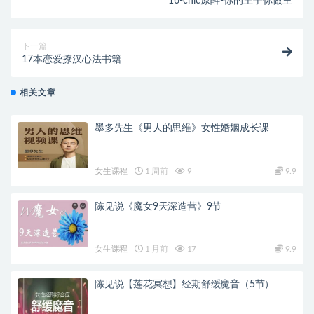
16-chic原醉-你的王子你做主
下一篇
17本恋爱撩汉心法书籍
相关文章
墨多先生《男人的思维》女性婚姻成长课
女生课程
1 周前
9
9.9
陈见说《魔女9天深造营》9节
女生课程
1 月前
17
9.9
陈见说【莲花冥想】经期舒缓魔音（5节）