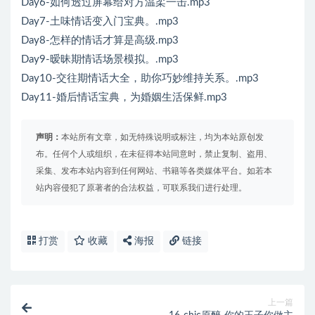
Day6-如何透过屏幕给对方温柔一击.mp3
Day7-土味情话变入门宝典。.mp3
Day8-怎样的情话才算是高级.mp3
Day9-暧昧期情话场景模拟。.mp3
Day10-交往期情话大全，助你巧妙维持关系。.mp3
Day11-婚后情话宝典，为婚姻生活保鲜.mp3
声明：
本站所有文章，如无特殊说明或标注，均为本站原创发
布。任何个人或组织，在未征得本站同意时，禁止复制、盗用、
采集、发布本站内容到任何网站、书籍等各类媒体平台。如若本
站内容侵犯了原著者的合法权益，可联系我们进行处理。
打赏
收藏
海报
链接
上一篇