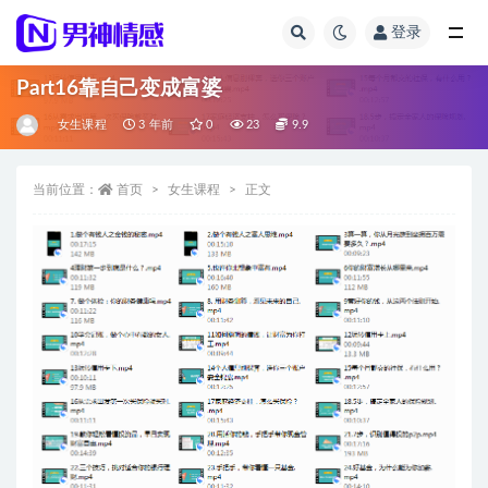
登录
全部
Part16靠自己变成富婆
女生课程
3 年前
0
23
9.9
当前位置：
首页
女生课程
正文