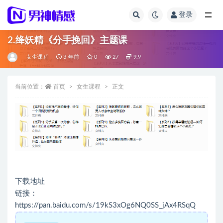
登录
全部
2.绛妖精《分手挽回》主题课
女生课程
3 年前
0
27
9.9
当前位置：
首页
女生课程
正文
下载地址
链接：
https://pan.baidu.com/s/19kS3xOg6NQ0SS_jAx4RSqQ