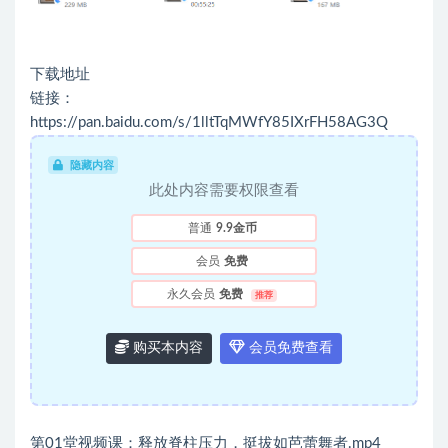
下载地址
链接：
https://pan.baidu.com/s/1lltTqMWfY85IXrFH58AG3Q
隐藏内容
此处内容需要权限查看
普通
9.9金币
会员
免费
永久会员
免费
推荐
购买本内容
会员免费查看
第01堂视频课：释放脊柱压力，挺拔如芭蕾舞者.mp4