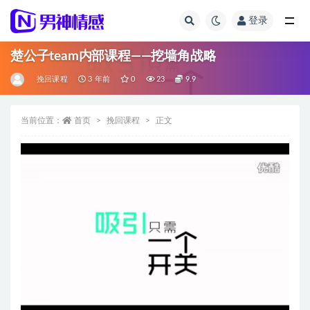
登录
全部
楚公子team内部课程——挖墙角战略
挽回课程
3 年前
0
23
9.9
当前位置：
首页
挽回课程
正文