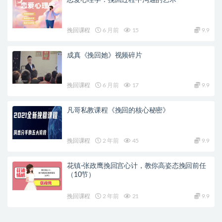
挽回课程
6 月前
15
9.9
成真《挽回她》视频碎片
挽回课程
6 月前
17
9.9
凡哥私教课程《挽回的核心秘密》
挽回课程
2 年前
45
9.9
花镇-张政鹰挽回宫心计，教你高姿态挽回前任
（10节）
挽回课程
2 年前
21
9.9