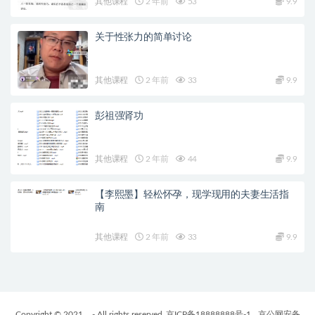
其他课程
2 年前
53
9.9
关于性张力的简单讨论
其他课程
2 年前
33
9.9
彭祖强肾功
其他课程
2 年前
44
9.9
【李熙墨】轻松怀孕，现学现用的夫妻生活指
南
其他课程
2 年前
33
9.9
Copyright © 2021
- All rights reserved
京ICP备18888888号-1
京公网安备