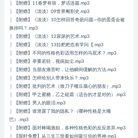
│ 【附赠】11春梦有痕，梦话连篇.mp3
│ 【附赠】《淡淡》09世界阉割史.mp3
│ 【附赠】《淡淡》10怎样回答奇葩问题—你的蛋蛋会被
换掉吗？.mp3
│ 【附赠】《淡淡》12尿尿的艺术.mp3
│ 【附赠】《淡淡》13拉粑粑也有学问【.mp3
│ 【附赠】不同的性格色彩适用怎样的马屁术？.mp3
│ 【附赠】举重若轻，视病如尘.mp3
│ 【附赠】当朋友痛苦时，让他瞬间缓解的方法.mp3
│ 【附赠】怎样给别人带来快乐？.mp3
│ 【附赠】批判的艺术（致刀子嘴豆腐心的朋友）.mp3
│ 【附赠】甲之蜜糖，乙之砒霜（适合的才是对的）.mp3
│ 【附赠】男人的眼泪.mp3
│ 【附赠】谁泄露了我的隐私？（哪种性格是大嘴
巴）.mp3
│ 【附赠】面对棒喝激励，各种性格色彩的反应差异.mp3
│ 【限时免费】从三生三世看如何吸引你的男神.mp3