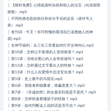
│ 【限时免费】心情低落时自助和助人的法宝（向张国荣
致敬）.mp3
│ 不同性格色彩的前任和你分手后的反应（请对号入
座）.mp3
│ 发刊词：牛叉！你可秒懂的看清自己读透她人的神
器].mp3
│ 女神节福利：从三生三世看如何打开女神内心.mp3
│ 第10讲：怎样让不靠谱的人变得靠谱？.mp3
│ 第11讲：没啥企图心的人会有前途吗？.mp3
│ 第12讲：怎样通过文字看出人的性格？.mp3
│ 第13讲：什么人在爱情中总没安全感？.mp3
│ 第5讲：史上最牛的马屁论.mp3
│ 第6讲：冒险者和稳重者，谁赢面更大？.mp3
│ 第7讲：《非诚勿扰》的女嘉宾到底是不是托？.mp3
│ 第8讲：怎样快速看懂孩子的性格？.mp3
│ 第9讲：如何判断这人说的话是否可信？.mp3