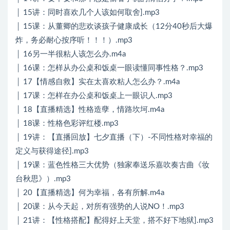
│ 15讲：同时喜欢几个人该如何取舍].mp3
│ 15课：从董卿的悲欢谈孩子健康成长（12分40秒后大爆
炸，务必耐心按序听！！！）.mp3
│ 16另一半很粘人该怎么办.m4a
│ 16课：怎样从办公桌和饭桌一眼读懂同事性格？.mp3
│ 17【情感自救】实在太喜欢粘人怎么办？.m4a
│ 17课：怎样在办公桌和饭桌上一眼识人.mp3
│ 18【直播精选】性格造孽，情路坎坷.m4a
│ 18课：性格色彩评红楼.mp3
│ 19讲：【直播回放】七夕直播（下）-不同性格对幸福的
定义与获得途径].mp3
│ 19课：蓝色性格三大优势（独家奉送乐嘉吹奏古曲《妆
台秋思》）.mp3
│ 20【直播精选】何为幸福，各有所解.m4a
│ 20课：从今天起，对所有强势的人说NO！.mp3
│ 21讲：【性格搭配】配得好上天堂，搭不好下地狱].mp3