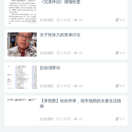
《完美伴侣》缓慢性爱
其他课程
2 年前
53
9.9
关于性张力的简单讨论
其他课程
2 年前
33
9.9
彭祖强肾功
其他课程
2 年前
44
9.9
【李熙墨】轻松怀孕，现学现用的夫妻生活指
南
其他课程
2 年前
33
9.9