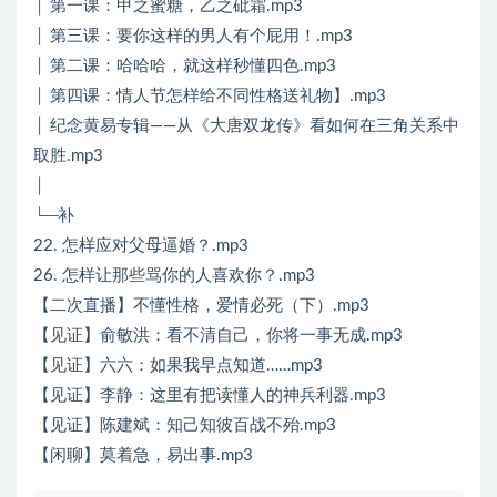
│ 第一课：甲之蜜糖，乙之砒霜.mp3
│ 第三课：要你这样的男人有个屁用！.mp3
│ 第二课：哈哈哈，就这样秒懂四色.mp3
│ 第四课：情人节怎样给不同性格送礼物】.mp3
│ 纪念黄易专辑——从《大唐双龙传》看如何在三角关系中
取胜.mp3
│
└─补
22. 怎样应对父母逼婚？.mp3
26. 怎样让那些骂你的人喜欢你？.mp3
【二次直播】不懂性格，爱情必死（下）.mp3
【见证】俞敏洪：看不清自己，你将一事无成.mp3
【见证】六六：如果我早点知道……mp3
【见证】李静：这里有把读懂人的神兵利器.mp3
【见证】陈建斌：知己知彼百战不殆.mp3
【闲聊】莫着急，易出事.mp3