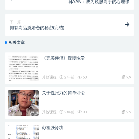
韩YAN：成为说服高手的心理课
下一篇
拥有高品质婚恋的秘密(完结)
相关文章
《完美伴侣》缓慢性爱
其他课程
2 年前
53
9.9
关于性张力的简单讨论
其他课程
2 年前
33
9.9
彭祖强肾功