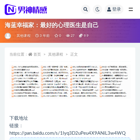
登录
全部
海蓝幸福家：最好的心理医生是自己
其他课程
3 年前
0
27
9.9
当前位置：
首页
其他课程
正文
下载地址
链接：
https://pan.baidu.com/s/1lyq3D2uPeu4X9ANiL3w4WQ