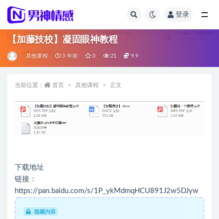
登录
全部
【加藤技校】凝固眼神教程
其他课程
3 年前
0
21
9.9
当前位置：
首页
其他课程
正文
下载地址
链接：
https://pan.baidu.com/s/1P_ykMdmqHCU891J2w5DJyw
隐藏内容