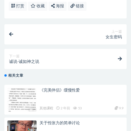
打赏
收藏
海报
链接
上一篇
女生密码
下一篇
诚说-诚如神之说
相关文章
《完美伴侣》缓慢性爱
其他课程
2 年前
53
9.9
关于性张力的简单讨论