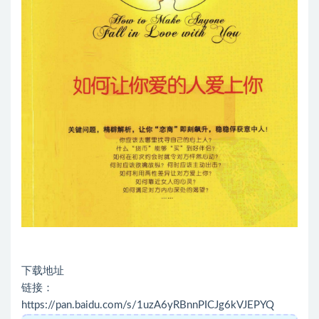
下载地址
链接：
https://pan.baidu.com/s/1uzA6yRBnnPICJg6kVJEPYQ