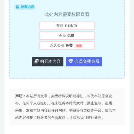
隐藏内容
此处内容需要权限查看
普通
9.9金币
会员
免费
永久会员
免费
推荐
购买本内容
会员免费查看
声明：
本站所有文章，如无特殊说明或标注，均为本站原创发
布。任何个人或组织，在未征得本站同意时，禁止复制、盗用、
采集、发布本站内容到任何网站、书籍等各类媒体平台。如若本
站内容侵犯了原著者的合法权益，可联系我们进行处理。