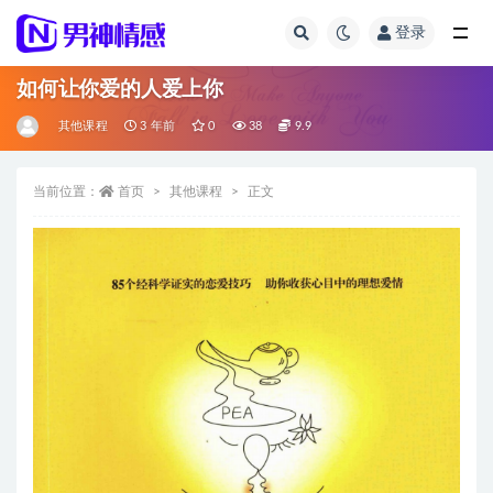
登录
全部
如何让你爱的人爱上你
其他课程
3 年前
0
38
9.9
当前位置：
首页
其他课程
正文