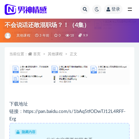
登录
全部
不会说话还敢混职场？！（4集）
其他课程
3 年前
0
18
9.9
当前位置：
首页
其他课程
正文
下载地址
链接：https://pan.baidu.com/s/1bAq5tfODwTJ12L4RFF-
Erg
隐藏内容