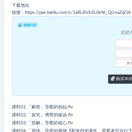
下载地址
链接：https://pan.baidu.com/s/1aRLBV63L0kNr_QcrvaZqOA
隐藏内容
此处
永
购买本
课时01.「解密」导图的创始.flv
课时02.「探究」博赞的秘诀.flv
课时03.「拆解」导图的核心.flv
课时04.「简快」导图的规律【配套PDF课件，需要者可自行下载