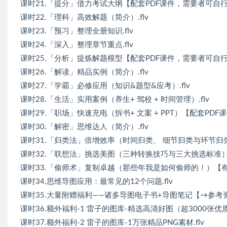
课时21.「提分」借力考试大纲【配套PDF课件，需要者可自行下
课时22.「理科」高效解题（简介）.flv
课时23.「预习」整理全册知识.flv
课时24.「深入」整理章节重点.flv
课时25.「分析」提炼解题模型【配套PDF课件，需要者可自行下
课时26.「解读」精品实例（简介）.flv
课时27.「学霸」必修应用（知识&题型&应考）.flv
课时28.「生活」实用案例（养生+ 驾校 + 时间管理）.flv
课时29.「职场」快速充电（拆书+ 文案 + PPT）【配套PDF课
课时30.「解密」思维达人（简介）.flv
课时31.「归类法」倍增效率（时间归类、 细节归类与环节归类）
课时32.「联想法」挑选美图（三种转换技巧与三大挑选标准）.f
课时33.「偷师术」复制卓越（那些年我是如何偷师的！）【有课
课时34.思维导图应用：最常见的12个问题.flv
课时35.大量附赠福利——诸多导图电子书+导图笔记【→参考资料
课时36.额外福利-1 雷子的图库-精选高清好图（超3000张优质图
课时37.额外福利-2 雷子的图库-1万张精品PNG素材.flv