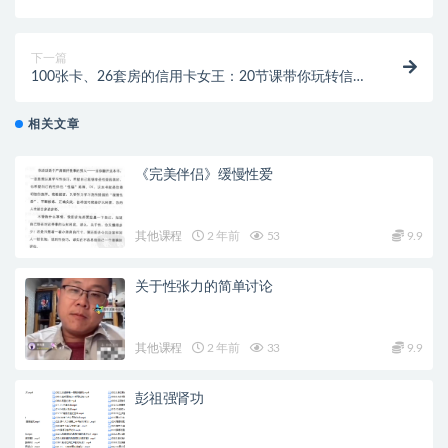
下一篇
100张卡、26套房的信用卡女王：20节课带你玩转信用
卡，让你越刷越有钱（完结）
相关文章
《完美伴侣》缓慢性爱
其他课程
2 年前
53
9.9
关于性张力的简单讨论
其他课程
2 年前
33
9.9
彭祖强肾功