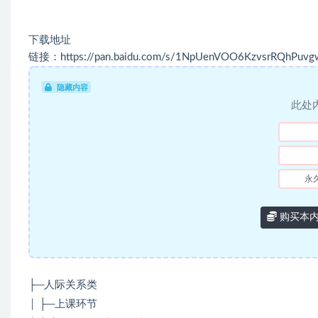
下载地址
链接：https://pan.baidu.com/s/1NpUenVOO6KzvsrRQhPuvg
隐藏内容
此处
永
购买本
├─人际关系类
│ ├─上课环节