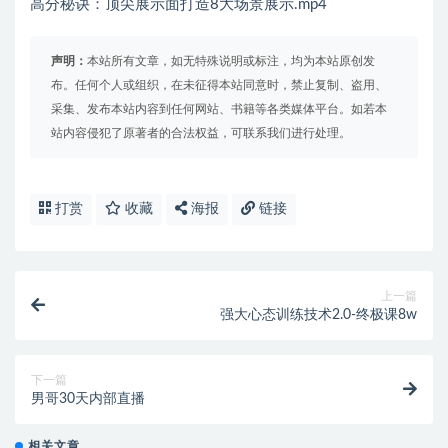
高分秘诀：顶尖展示面打造8大场景展示.mp4
声明：
本站所有文章，如无特殊说明或标注，均为本站原创发
布。任何个人或组织，在未征得本站同意时，禁止复制、盗用、
采集、发布本站内容到任何网站、书籍等各类媒体平台。如若本
站内容侵犯了原著者的合法权益，可联系我们进行处理。
打赏
收藏
海报
链接
上一篇
强大心态训练技术2.0-终极课8w
下一篇
男哥30天内部直播
相关文章