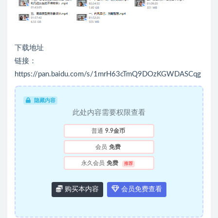
下载地址
链接：
https://pan.baidu.com/s/1mrH63cTmQ9DOzKGWDASCqg
隐藏内容
此处内容需要权限查看
普通
9.9金币
会员
免费
永久会员
免费
推荐
购买本内容
会员免费查看