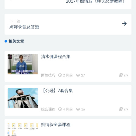
2017年痴情叔《聊天恋爱教程》
下一篇
婶婶录音及答疑
相关文章
清水健课程合集
两性技巧
2 月前
27
9.9
【公瑾】7套合集
综合课程
4 月前
16
9.9
痴情叔全套课程