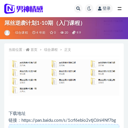
登录
全部
屌丝逆袭计划1-10期（入门课程）
综合课程
4 年前
0
20
9.9
当前位置：
首页
综合课程
正文
下载地址
链接：https://pan.baidu.com/s/1crf6ebio2vtjOJni4Nf7bg