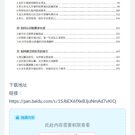
下载地址
链接：
https://pan.baidu.com/s/1SJbEX6fXeBJjuNmAd7vKiQ
隐藏内容
此处内容需要权限查看