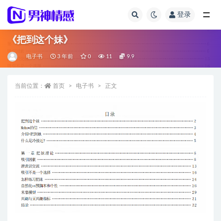
登录
全部
《把到这个妹》
电子书
3 年前
0
11
9.9
当前位置：
首页
电子书
正文