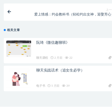
上一
爱上情感：约会教科书（轻松约出女神，迎娶芳心
相关文章
阮琦《微信趣聊班》
聊天课程
2 月前
22
聊天实战话术（追女生必学）
电子书
5 月前
39