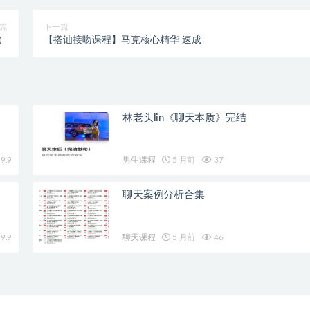
篇
下一篇
）
【搭讪接吻课程】马克核心精华 速成
林老头lin《聊天本质》完结
9.9
男生课程
5 月前
37
聊天案例分析合集
9.9
聊天课程
5 月前
46