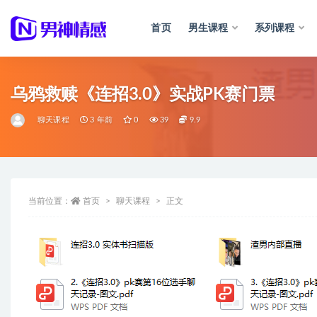
首页
男生课程
系列课程
全部
乌鸦救赎《连招3.0》实战PK赛门票
聊天课程
3 年前
0
39
9.9
当前位置：
首页
聊天课程
正文