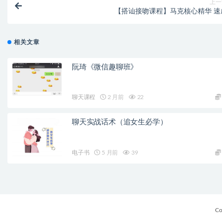
上一
【搭讪接吻课程】马克核心精华 速
相关文章
阮琦《微信趣聊班》
聊天课程
2 月前
22
聊天实战话术（追女生必学）
电子书
5 月前
39
Co